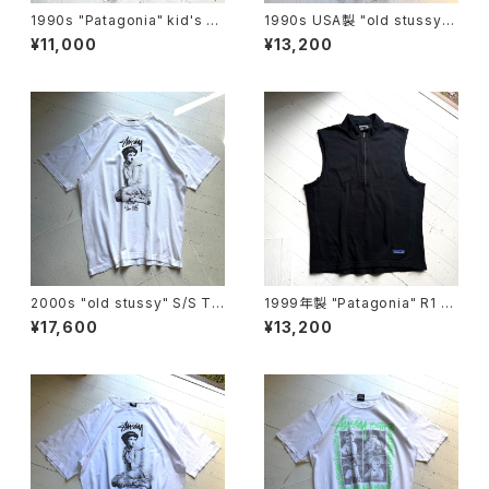
1990s "Patagonia" kid's ho
1990s USA製 "old stussy"
ody
S/S T-shirt
¥11,000
¥13,200
2000s "old stussy" S/S T-
1999年製 "Patagonia" R1 Fl
shirt
ash vest
¥17,600
¥13,200