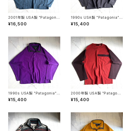
2001年製 USA製 "Patagoni
1990s USA製 "Patagonia"
a" rincon foodie
MICRO D-LUXE pullover
¥16,500
¥15,400
1990s USA製 "Patagonia"
2000年製 USA製 "Patagoni
MICRO D-LUXE pullover
a" Micro D luxe fleece pull
¥15,400
¥15,400
over