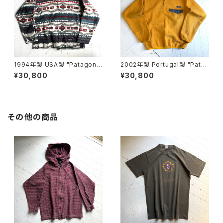
1994年製 USA製 "Patagoni
2002年製 Portugal製 "Pata
a" printed lightweight sync
gonia" synchilla snap-T pu
¥30,800
¥30,800
hilla sweater
llover
その他の商品