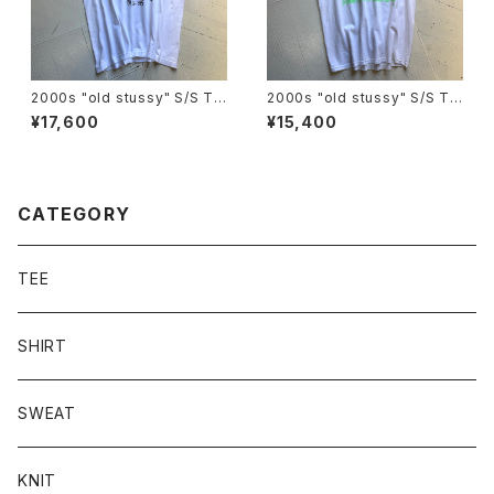
2000s "old stussy" S/S T-
2000s "old stussy" S/S T-
shirt
shirt
¥17,600
¥15,400
CATEGORY
TEE
SHIRT
SWEAT
KNIT