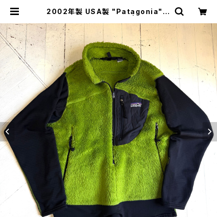
2002年製 USA製 "Patagonia" R
2 Alpinefur pullover | HAR DN
AL