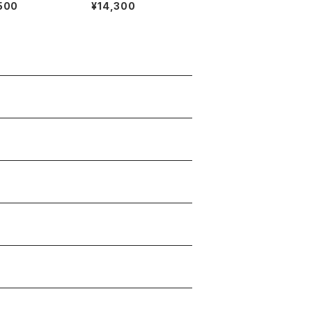
ARÇONS HOM
ussy" S/S shirt
500
¥14,300
/S T-shirt