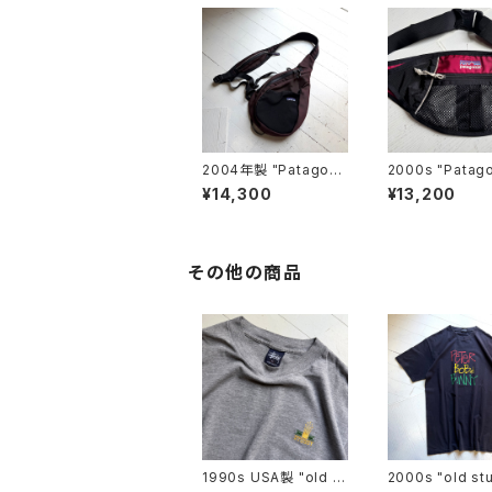
2004年製 "Patagoni
2000s "Patago
a" atom shoulder b
waist pouch
¥14,300
¥13,200
ag
その他の商品
1990s USA製 "old st
2000s "old st