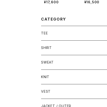
ussy" S/S T-shirt
S/S T-shirt
¥17,600
¥16,500
CATEGORY
TEE
SHIRT
SWEAT
KNIT
VEST
JACKET / OUTER