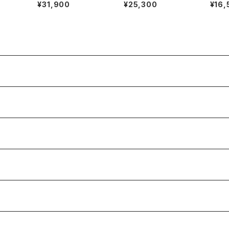
S/S shirt
ussy" cap
es G
¥31,900
¥25,300
¥16,
ME" S