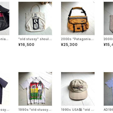
nia"
"old stussy" should
2000s "Patagonia"
2000
er bag
half mass bag
gonia
¥16,500
¥25,300
¥15,
as ba
ussy"
1990s "old stussy"
1990s USA製 "old st
AD19