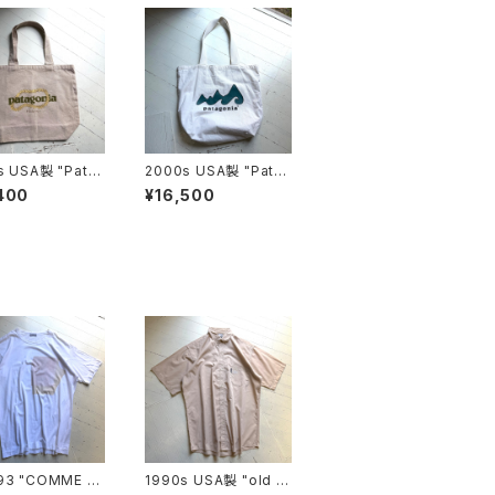
s USA製 "Pata
2000s USA製 "Pata
" original canv
gonia" original canv
400
¥16,500
g
as bag
93 "COMME d
1990s USA製 "old st