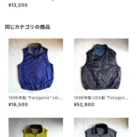
a" retro-x vest
¥13,200
同じカテゴリの商品
1999年製 "Patagonia" velo
1998年製 USA製 "Patagoni
city vest
a" puffball vest
¥16,500
¥52,800