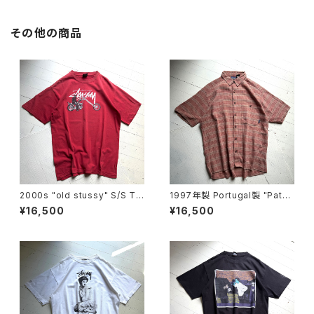
その他の商品
2000s "old stussy" S/S T-
1997年製 Portugal製 "Patag
shirt
onia" A/C Yarn-Dye shirt
¥16,500
¥16,500