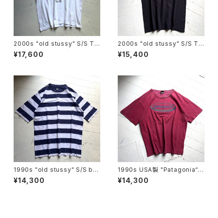
2000s "old stussy" S/S T-
2000s "old stussy" S/S T-
shirt
shirt
¥17,600
¥15,400
1990s "old stussy" S/S bo
1990s USA製 "Patagonia“ b
arder T-shirt
eneficial S/S T-shirt
¥14,300
¥14,300