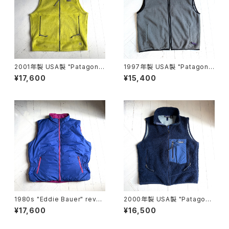
2001年製 USA製 "Patagoni
1997年製 USA製 "Patagoni
a" R2 vest
a" synchilla vest
¥17,600
¥15,400
1980s "Eddie Bauer" rever
2000年製 USA製 "Patagoni
sible goose down vest
a" retro-x vest
¥17,600
¥16,500