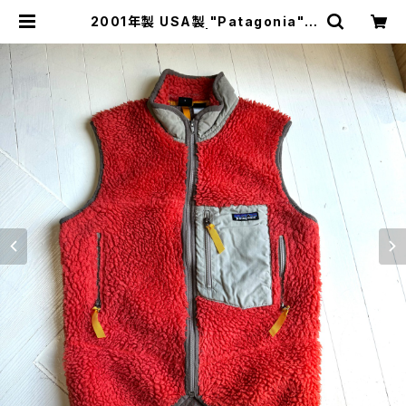
2001年製 USA製 "Patagonia" r
etro-x vest | HAR DNAL