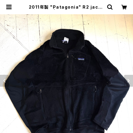
2011年製 "Patagonia" R2 jacke
t | HAR DNAL