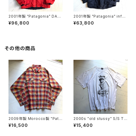
2001年製 "Patagonia" DAS
2001年製 "Patagonia" infur
PARKA
no jacket
¥96,800
¥63,800
その他の商品
2009年製 Morocco製 "Pata
2000s "old stussy" S/S T-
gonia" heavy flannel shirt
shirt
¥16,500
¥15,400