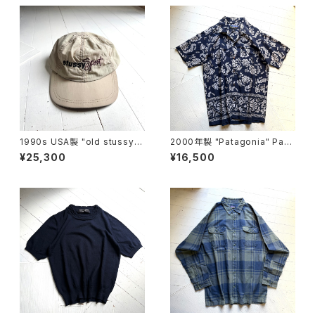
1990s USA製 "old stussy"
2000年製 "Patagonia" Pata
cap
loha shirt
¥25,300
¥16,500