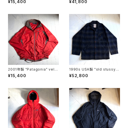
¥15,400
¥41,800
2001年製 "Patagonia" velo
1990s USA製 "old stussy"
city O2 jacket
omble check jacket
¥15,400
¥52,800