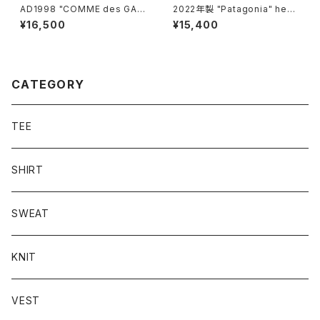
AD1998 "COMME des GAR
2022年製 "Patagonia" heav
ÇONS HOMME PLUS" sum
y flannel shirt
¥16,500
¥15,400
mer knit
CATEGORY
TEE
SHIRT
SWEAT
KNIT
VEST