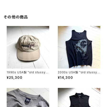
その他の商品
1990s USA製 "old stussy"
2000s USA製 "old stussy"
cap
tank top
¥25,300
¥14,300