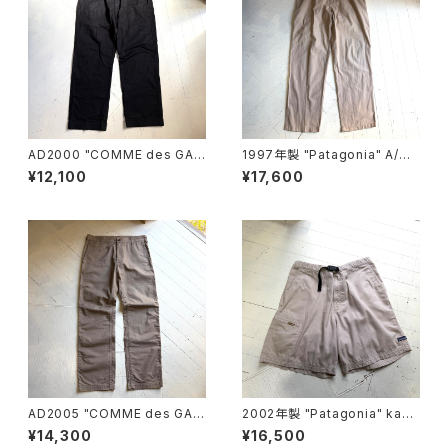
AD2000 "COMME des GAR
1997年製 "Patagonia" A/C
ÇONS HOMME“ cotton pan
pants
¥12,100
¥17,600
ts
AD2005 "COMME des GAR
2002年製 "Patagonia" kang
ÇONS HOMME“ cotton pan
ri shorts
¥14,300
¥16,500
ts