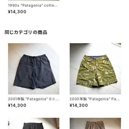
1990s "Patagonia" cotton
pants
¥14,300
同じカテゴリの商品
2001年製 "Patagonia" GⅡ s
2000年製 "Patagonia" Pata
horts
loha shorts
¥14,300
¥14,300