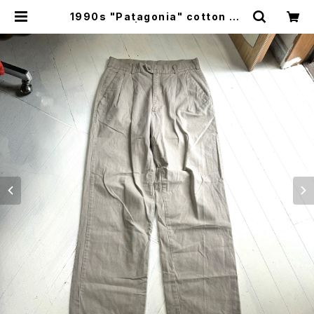
1990s "Patagonia" cotton pa
nts | HAR DNAL