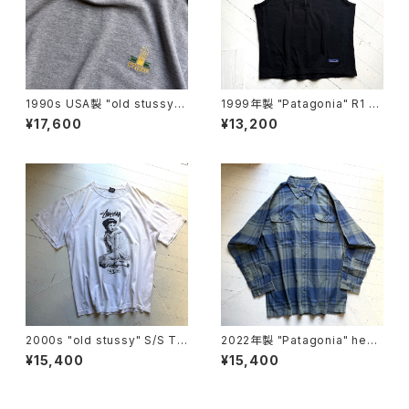
1990s USA製 "old stussy"
1999年製 "Patagonia" R1 Fl
S/S T-shirt
ash vest
¥17,600
¥13,200
2000s "old stussy" S/S T-
2022年製 "Patagonia" heav
shirt
y flannel shirt
¥15,400
¥15,400