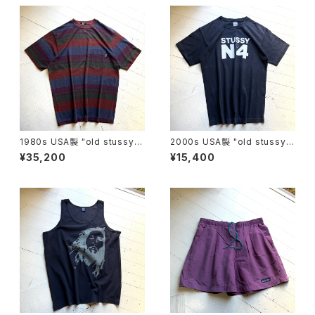
1980s USA製 "old stussy"
2000s USA製 "old stussy"
S/S T-shirt
S/S T-shirt
¥35,200
¥15,400