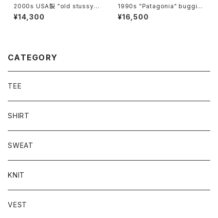
2000s USA製 "old stussy"
1990s "Patagonia" buggie
tank top
s shorts
¥14,300
¥16,500
CATEGORY
TEE
SHIRT
SWEAT
KNIT
VEST