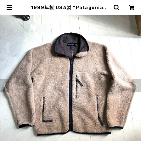
1999年製 USA製 "Patagonia" r
etro cardigan | HAR DNAL