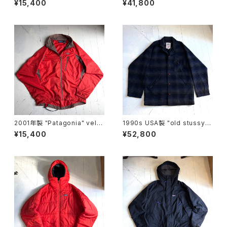
¥15,400
¥41,800
2001年製 "Patagonia" velo
1990s USA製 "old stussy"
city O2 jacket
omble check jacket
¥15,400
¥52,800