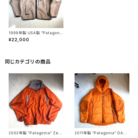
1999年製 USA製 "Patagoni
a" retro cardigan
¥22,000
同じカテゴリの商品
2002年製 "Patagonia" Zep
2011年製 "Patagonia" DAS
hur jacket
PARKA