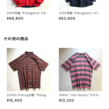
2001年製 "Patagonia" DAS
2001年製 "Patagonia" infur
PARKA
no jacket
¥96,800
¥63,800
その他の商品
2000s Portugal製 "Patago
1990s "old stussy" S/S bo
nia" A/C Yarn-Dye shirt
arder T-shirt
¥15,400
¥13,200