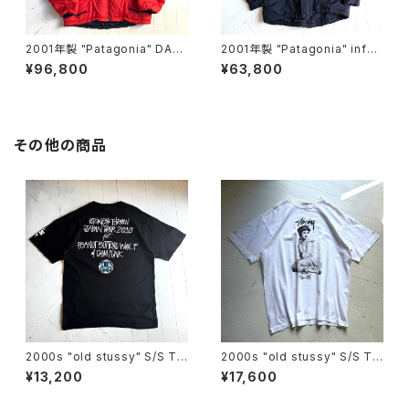
2001年製 "Patagonia" DAS
2001年製 "Patagonia" infur
PARKA
no jacket
¥96,800
¥63,800
その他の商品
2000s "old stussy" S/S T-
2000s "old stussy" S/S T-
shirt
shirt
¥13,200
¥17,600