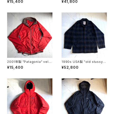
¥15,400
¥41,800
2001年製 "Patagonia" velo
1990s USA製 "old stussy"
city O2 jacket
omble check jacket
¥15,400
¥52,800