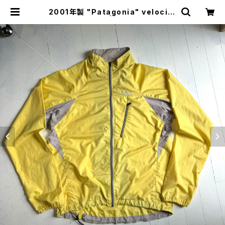
2001年製 "Patagonia" velocity
O2 jacket | HAR DNAL