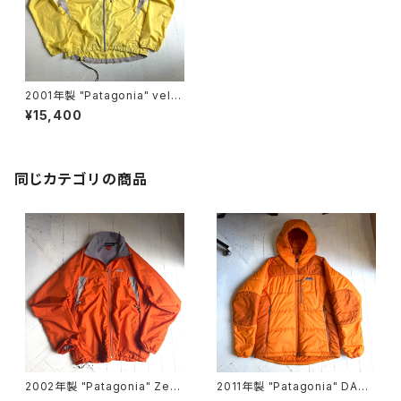
2001年製 "Patagonia" velo
city O2 jacket
¥15,400
同じカテゴリの商品
2002年製 "Patagonia" Zep
2011年製 "Patagonia" DAS
hur jacket
PARKA