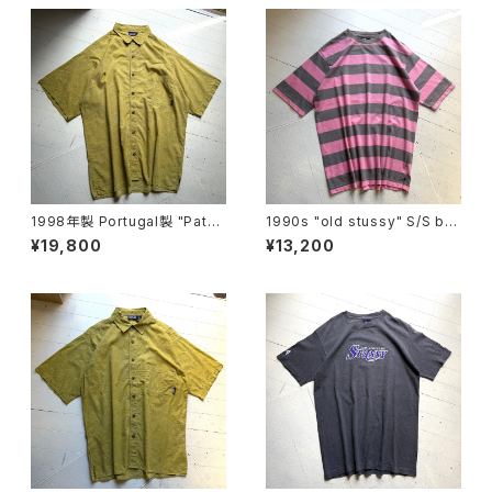
1998年製 Portugal製 "Patag
1990s "old stussy" S/S bo
onia" A/C print shirt
arder T-shirt
¥19,800
¥13,200