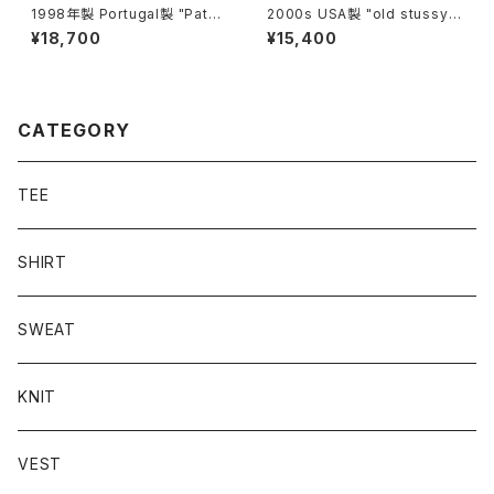
1998年製 Portugal製 "Patag
2000s USA製 "old stussy"
onia" AC print shirt
S/S T-shirt
¥18,700
¥15,400
CATEGORY
TEE
SHIRT
SWEAT
KNIT
VEST